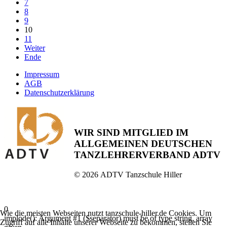
7
8
9
10
11
Weiter
Ende
Impressum
AGB
Datenschutzerklärung
WIR SIND MITGLIED IM
ALLGEMEINEN DEUTSCHEN
TANZLEHRERVERBAND ADTV
©
2026
ADTV Tanzschule Hiller
0
Wie die meisten Webseiten nutzt tanzschule-hiller.de Cookies. Um
implode(): Argument #1 ($separator) must be of type string, array
Zugriff auf alle Inhalte unserer Webseite zu bekommen, stellen Sie